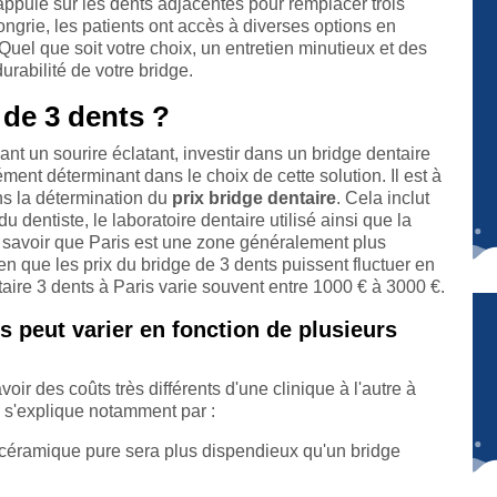
'appuie sur les dents adjacentes pour remplacer trois
rie, les patients ont accès à diverses options en
Quel que soit votre choix, un entretien minutieux et des
urabilité de votre bridge.
 de 3 dents ?
nt un sourire éclatant, investir dans un bridge dentaire
ment déterminant dans le choix de cette solution. Il est à
ns la détermination du
prix bridge dentaire
. Cela inclut
du dentiste, le laboratoire dentaire utilisé ainsi que la
e savoir que Paris est une zone généralement plus
n que les prix du bridge de 3 dents puissent fluctuer en
ntaire 3 dents à Paris varie souvent entre 1000 € à 3000 €.
s peut varier en fonction de plusieurs
oir des coûts très différents d'une clinique à l'autre à
s'explique notamment par :
n céramique pure sera plus dispendieux qu'un bridge