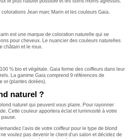
 le plus naturel possible et les soins moins agressifs.
es colorations Jean marc Marin et les couleurs Gaia.
rin est une marque de coloration naturelle qui se
tions pour cheveux. Le nuancier des couleurs naturelles
 châtain et le roux.
e 100 % bio et végétale. Gaia forme des coiffeurs dans leur
aturels. La gamme Gaia comprend 9 références de
e or (plantes dorées).
nd naturel ?
blond naturel qui peuvent vous plaire. Pour rayonner
nde. Cette couleur apportera éclat et luminosité à votre
a pause.
 demandez l'avis de votre coiffeur pour le type de blond
 ne voulez pas devenir le client d'un salon et décidez de