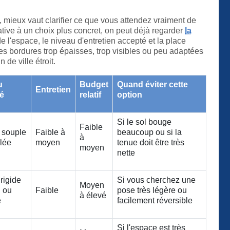
, mieux vaut clarifier ce que vous attendez vraiment de
tive à un choix plus concret, on peut déjà regarder
la
e l'espace, le niveau d'entretien accepté et la place
 les bordures trop épaisses, trop visibles ou peu adaptées
 de ville étroit.
u
Budget
Quand éviter cette
Entretien
lé
relatif
option
Si le sol bouge
Faible
 souple
Faible à
beaucoup ou si la
à
lée
moyen
tenue doit être très
moyen
nette
rigide
Si vous cherchez une
Moyen
l ou
Faible
pose très légère ou
à élevé
e
facilement réversible
Si l'espace est très