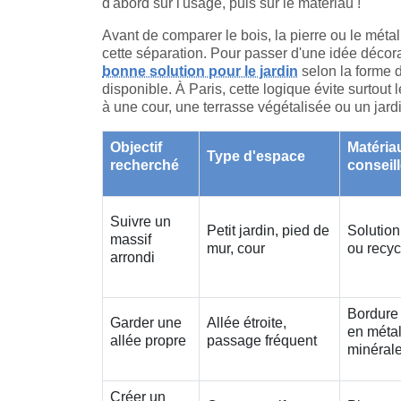
d'abord sur l'usage, puis sur le matériau !
Avant de comparer le bois, la pierre ou le métal
cette séparation. Pour passer d'une idée décora
bonne solution pour le jardin
selon la forme d
disponible. À Paris, cette logique évite surtout
à une cour, une terrasse végétalisée ou un jardin
Objectif
Matéria
Type d'espace
recherché
conseil
Suivre un
Petit jardin, pied de
Solution
massif
mur, cour
ou recyc
arrondi
Bordure 
Garder une
Allée étroite,
en méta
allée propre
passage fréquent
minéral
Créer un