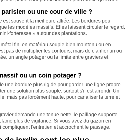
 parisien ou une cour de ville ?
le est souvent la meilleure alliée. Les bordures peu
ue les modèles massifs. Elles laissent circuler le regard,
 mini-forteresse » autour des plantations.
n métal fin, en matériau souple bien maintenu ou en
est pas de multiplier les contours, mais de clarifier un ou
e, un angle potager ou la limite entre graviers et
massif ou un coin potager ?
 une bordure plus rigide pour garder une ligne propre
er une solution plus souple, surtout s'il est arrondi. Un
le, mais pas forcément haute, pour canaliser la terre et
e gravier demande une tenue nette, le paillage supporte
éclame plus de vigilance. Si vous avez du gazon en
i compliquent l'entretien et accrochent le passage.