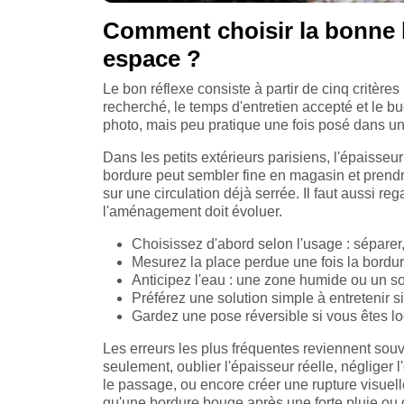
Comment choisir la bonne b
espace ?
Le bon réflexe consiste à partir de cinq critères 
recherché, le temps d'entretien accepté et le b
photo, mais peu pratique une fois posé dans une
Dans les petits extérieurs parisiens, l'épaisse
bordure peut sembler fine en magasin et prendre 
sur une circulation déjà serrée. Il faut aussi reg
l'aménagement doit évoluer.
Choisissez d'abord selon l'usage : séparer,
Mesurez la place perdue une fois la bordu
Anticipez l'eau : une zone humide ou un so
Préférez une solution simple à entretenir si 
Gardez une pose réversible si vous êtes loc
Les erreurs les plus fréquentes reviennent souv
seulement, oublier l'épaisseur réelle, négliger 
le passage, ou encore créer une rupture visuelle
qu'une bordure bouge après une forte pluie ou q