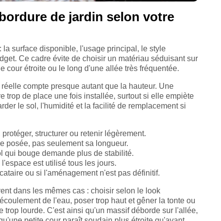
ordure de jardin selon votre
: la surface disponible, l'usage principal, le style
udget. Ce cadre évite de choisir un matériau séduisant sur
 cour étroite ou le long d'une allée très fréquentée.
ur réelle compte presque autant que la hauteur. Une
trop de place une fois installée, surtout si elle empiète
arder le sol, l'humidité et la facilité de remplacement si
 protéger, structurer ou retenir légèrement.
re posée, pas seulement sa longueur.
l qui bouge demande plus de stabilité.
l'espace est utilisé tous les jours.
ataire ou si l'aménagement n'est pas définitif.
ent dans les mêmes cas : choisir selon le look
l'écoulement de l'eau, poser trop haut et gêner la tonte ou
 trop lourde. C'est ainsi qu'un massif déborde sur l'allée,
u'une petite cour paraît soudain plus étroite qu'avant.