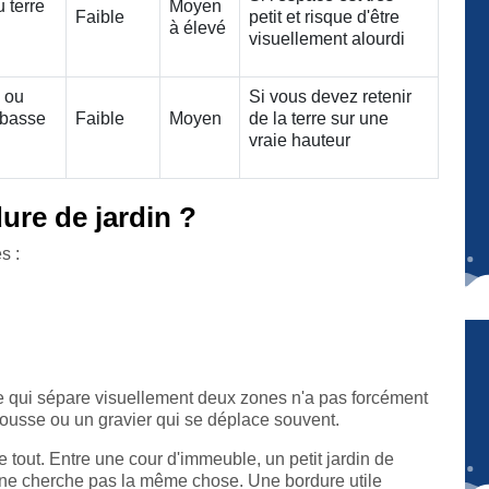
u terre
Moyen
Faible
petit et risque d'être
à élevé
visuellement alourdi
n ou
Si vous devez retenir
 basse
Faible
Moyen
de la terre sur une
vraie hauteur
ure de jardin ?
s :
ure qui sépare visuellement deux zones n'a pas forcément
 pousse ou un gravier qui se déplace souvent.
tout. Entre une cour d'immeuble, un petit jardin de
n ne cherche pas la même chose. Une bordure utile