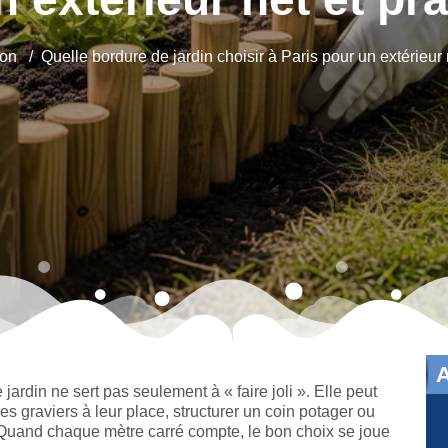
on
Quelle bordure de jardin choisir à Paris pour un extérieur 
jardin ne sert pas seulement à « faire joli ». Elle peut
des graviers à leur place, structurer un coin potager ou
 Quand chaque mètre carré compte, le bon choix se joue