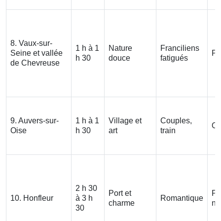
8. Vaux-sur-
1 h à 1
Nature
Franciliens
Seine et vallée
Pa
h 30
douce
fatigués
de Chevreuse
9. Auvers-sur-
1 h à 1
Village et
Couples,
Ou
Oise
h 30
art
train
2 h 30
Port et
Pl
10. Honfleur
à 3 h
Romantique
charme
no
30