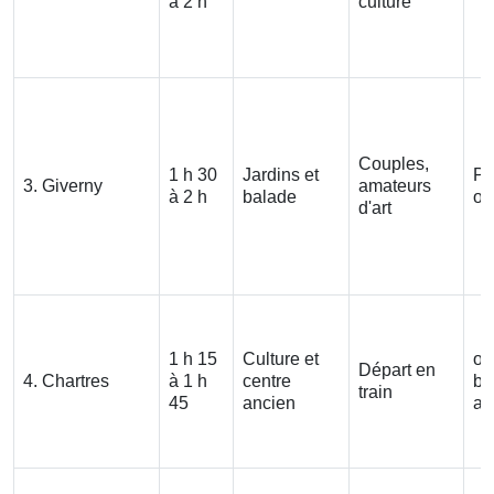
à 2 h
culture
Couples,
1 h 30
Jardins et
Pl
3. Giverny
amateurs
à 2 h
balade
ou
d'art
1 h 15
Culture et
oui
Départ en
4. Chartres
à 1 h
centre
bi
train
45
ancien
ad