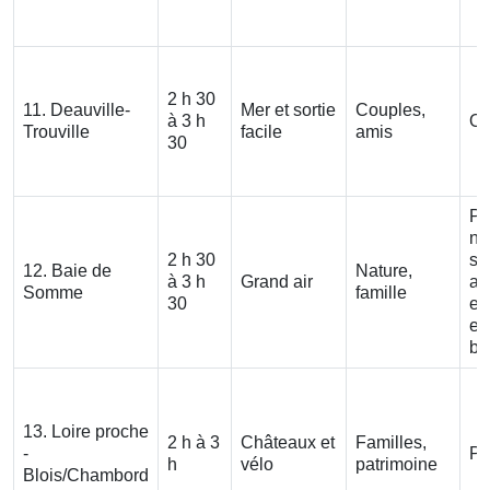
2 h 30
11. Deauville-
Mer et sortie
Couples,
à 3 h
Ou
Trouville
facile
amis
30
Pl
no
2 h 30
su
12. Baie de
Nature,
à 3 h
Grand air
av
Somme
famille
30
en
et
ba
13. Loire proche
2 h à 3
Châteaux et
Familles,
-
Pa
h
vélo
patrimoine
Blois/Chambord