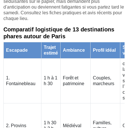
séduisantes sur le papier, mais demandent plus
d'anticipation ou deviennent fatigantes si vous partez tard le
samedi. Consultez les fiches pratiques et avis récents pour
chaque lieu.
Comparatif logistique de 13 destinations
phares autour de Paris
Trajet
S
Escapade
Ambiance
Profil idéal
estimé
vo
ou
la
vo
1.
1 h à 1
Forêt et
Couples,
si
Fontainebleau
h 30
patrimoine
marcheurs
l'
ce
se
1 h 30
Familles,
2. Provins
Médiéval
Ou