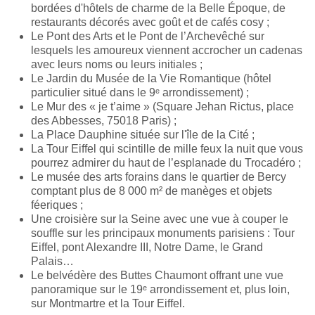
bordées d'hôtels de charme de la Belle Époque, de
restaurants décorés avec goût et de cafés cosy ;
Le Pont des Arts et le Pont de l’Archevêché sur
lesquels les amoureux viennent accrocher un cadenas
avec leurs noms ou leurs initiales ;
Le Jardin du Musée de la Vie Romantique (hôtel
particulier situé dans le 9ᵉ arrondissement) ;
Le Mur des « je t’aime » (Square Jehan Rictus, place
des Abbesses, 75018 Paris) ;
La Place Dauphine située sur l'île de la Cité ;
La Tour Eiffel qui scintille de mille feux la nuit que vous
pourrez admirer du haut de l’esplanade du Trocadéro ;
Le musée des arts forains dans le quartier de Bercy
comptant plus de 8 000 m² de manèges et objets
féeriques ;
Une croisière sur la Seine avec une vue à couper le
souffle sur les principaux monuments parisiens : Tour
Eiffel, pont Alexandre III, Notre Dame, le Grand
Palais…
Le belvédère des Buttes Chaumont offrant une vue
panoramique
sur le 19ᵉ arrondissement et, plus loin,
sur Montmartre et la Tour Eiffel.