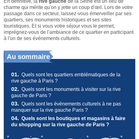
En définitive, la
rive gauche
de la Seine est un lieu de
charme qui mérite qu'on y jette un coup d'œil. Lors de votre
passage dans ce secteur, laissez-vous émerveiller par ses
quartiers, ses monuments historiques et ses sites
touristiques. Et si vous votre séjour vous le permet,
imprégnez-vous de l'ambiance de ce quartier en participant
à l'un de ses événements culturels.
Au sommaire
01.
Quels sont les quartiers emblématiques de la
rive gauche à Paris ?
02.
Quels sont les monuments à visiter sur la rive
gauche de Paris ?
03.
Quels sont les événements culturels à ne pas
manquer sur la rive gauche Paris ?
04.
Quels sont les boutiques et magasins à faire
du shopping sur la rive gauche de Paris ?